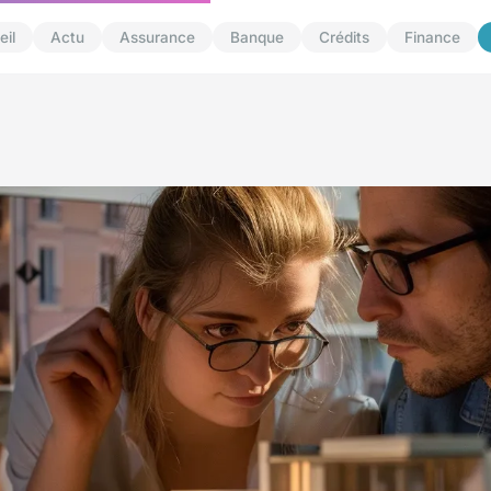
il
Actu
Assurance
Banque
Crédits
Finance