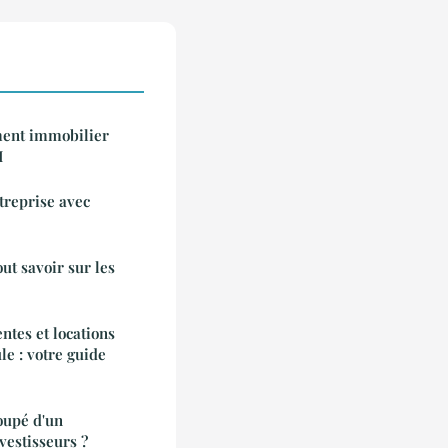
ment immobilier
I
treprise avec
out savoir sur les
ntes et locations
le : votre guide
oupé d'un
vestisseurs ?