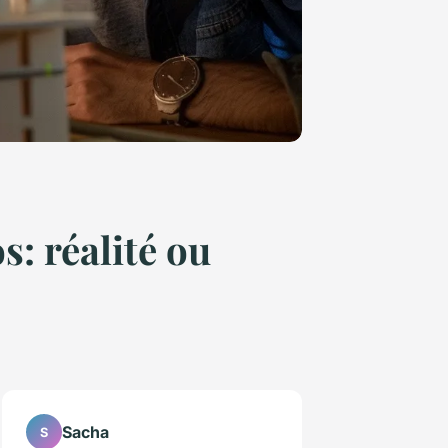
: réalité ou
Sacha
S